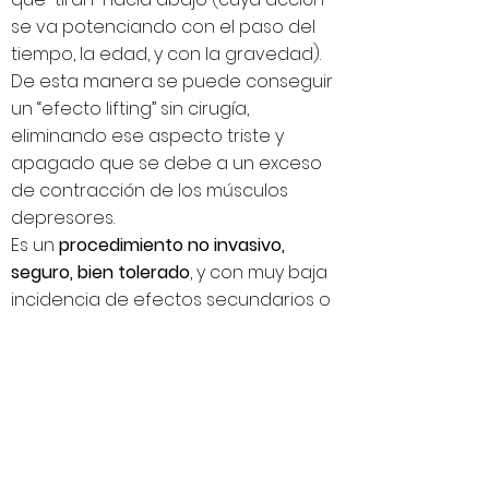
se va potenciando con el paso del
tiempo, la edad, y con la gravedad).
De esta manera se puede conseguir
un “efecto lifting” sin cirugía,
eliminando ese aspecto triste y
apagado que se debe a un exceso
de contracción de los músculos
depresores.
Es un
procedimiento no invasivo,
seguro, bien tolerado
, y con muy baja
incidencia de efectos secundarios o
complicaciones, que de aparecer
serán leves y temporales.
El procedimiento se realiza en
consulta, sin anestesia, en un tiempo
variable entre 15 y 30 minutos.
Produce mínimas molestias, ya que se